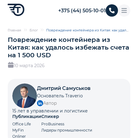
+375 (44) 505-10-01
Главная
Блог
Повреждение контейнера из Китая: как удалось избежать счета на 1 500 USD
Повреждение контейнера из
Китая: как удалось избежать счета
на 1 500 USD
10 марта 2026
Дмитрий Самуськов
Основатель Traverio
Автор
15 лет в управлении и логистике
Публикации
Спикер
Office Life
ProBusiness
MyFin
Лидеры промышленности
Onliner