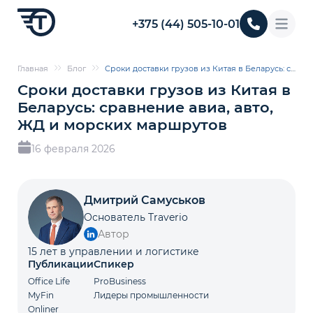
+375 (44) 505-10-01
Главная
Блог
Сроки доставки грузов из Китая в Беларусь: сравнение авиа, авто, ЖД и морских маршрутов
Сроки доставки грузов из Китая в
Беларусь: сравнение авиа, авто,
ЖД и морских маршрутов
16 февраля 2026
Дмитрий Самуськов
Основатель Traverio
Автор
15 лет в управлении и логистике
Публикации
Спикер
Office Life
ProBusiness
MyFin
Лидеры промышленности
Onliner